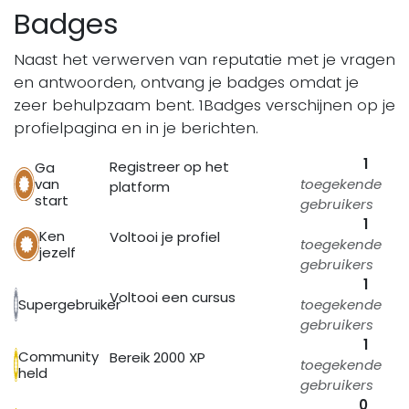
Badges
Naast het verwerven van reputatie met je vragen
en antwoorden, ontvang je badges omdat je
zeer behulpzaam bent.
1Badges verschijnen op je
profielpagina en in je berichten.
1
Registreer op het
Ga
van
toegekende
platform
start
gebruikers
1
Ken
Voltooi je profiel
toegekende
jezelf
gebruikers
1
Voltooi een cursus
Supergebruiker
toegekende
gebruikers
1
Community
Bereik 2000 XP
toegekende
held
gebruikers
0