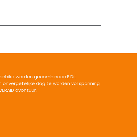
tainbike worden gecombineerd! Dit
 onvergetelijke dag te worden vol spanning
VERAID avontuur.