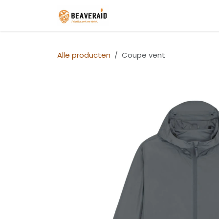
Overslaan naar inhoud
Home
Parcours
Inschr
Alle producten
Coupe vent