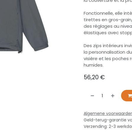
la couverture et la pr
Fonctionnelle, elle i
tirettes en gros-grain
des réglages au nivea
élastiques avec stopp
Des zips intérieurs in
la personnalisation d
visière et les poches 
humides.
56,20
€
Algemene voorwaarde
Geld-terug-garantie v
Verzending: 2-3 werkd