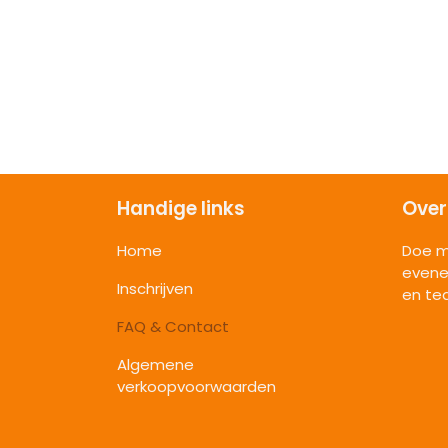
Handige links
Over
Home
Doe m
evene
Inschrijven
en te
FAQ & Contact
Algemene
verkoopvoorwaarden