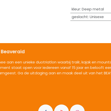
kleur
:
Deep metal
geslacht
:
Unisexe
 Beaveraid
ee aan een unieke duotriatlon waarbij trailr, kajak en moun
ment staat open voor iedereen vanaf 15 jaar en belooft een
amgeest. Ga de uitdaging aan en maak deel uit van het BEA