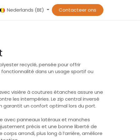
Sportblijf
Nederlands (BE)
Reglement
Beaveraid Party
Contacteer ons
FAQ & Contact
t
lyester recyclé, pensée pour offrir
t fonctionnalité dans un usage sportif ou
vec visière à coutures étanches assure une
ntre les intempéries. Le zip central inversé
arantit un confort optimal lors du port.
e avec panneaux latéraux et manches
ustement précis et une bonne liberté de
orps arrondi, plus long à l’arrière, améliore