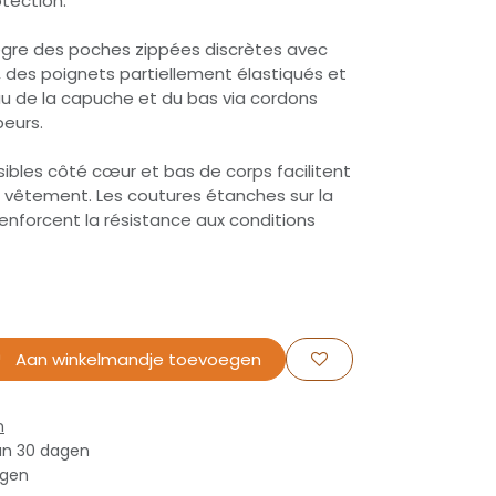
otection.
ntègre des poches zippées discrètes avec
, des poignets partiellement élastiqués et
u de la capuche et du bas via cordons
eurs.
visibles côté cœur et bas de corps facilitent
u vêtement. Les coutures étanches sur la
renforcent la résistance aux conditions
Aan winkelmandje toevoegen
n
an 30 dagen
agen