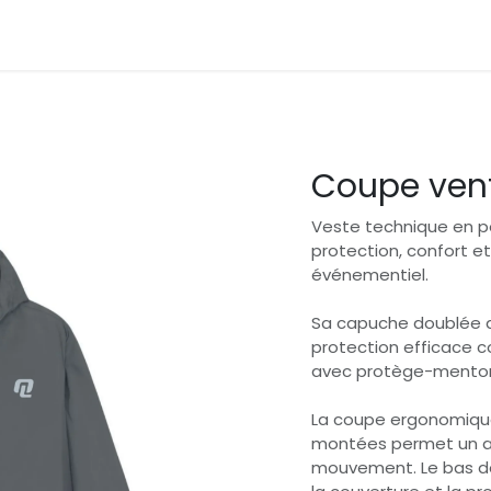
ijven
Wedstrijd
Programma
Overdracht
Gezondheid
Coupe ven
Veste technique en po
protection, confort e
événementiel.
Sa capuche doublée a
protection efficace co
avec protège-menton g
La coupe ergonomiqu
montées permet un aj
mouvement. Le bas de c